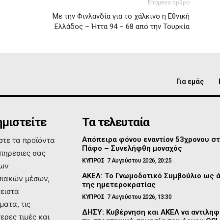
Επόμενο άρθρο
Με την Φινλανδία για το χάλκινο η Εθνική
Ελλάδος – Ήττα 94 – 68 από την Τουρκία
Για εμάς
μιστείτε
Τα τελευταία
Απόπειρα φόνου εναντίον 53χρονου σ
τε τα προϊόντα
Πάφο – Συνελήφθη μοναχός
υπηρεσιες σας
ΚΥΠΡΟΣ
7 Αυγούστου 2026, 20:25
των
ΑΚΕΛ: Το Γνωμοδοτικό Συμβούλιο ως 
ιακών μέσων,
της ημετεροκρατίας
σειστα
ΚΥΠΡΟΣ
7 Αυγούστου 2026, 13:30
ματα, τις
ΔΗΣΥ: Κυβέρνηση και ΑΚΕΛ να αντιλη
ερες τιμές και