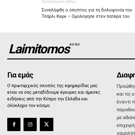
Προηγούμενο άρθρο
Συνελήφθη ο ύποπτος για τη δολοφονία του
Τσάρλι Κερκ – Ομολόγησε στον πατέρα του
Laimitomos
NEWS
Για εμάς
Διαφη
Ο πρωταρχικός σκοπός της εφημερίδας μας
Προώθησ
είναι να σας μεταδίδουμε έγκυρες και άμεσες
και τις 
ειδήσεις από την Κύπρο την Ελλάδα και
έναντι 
όλόκληρο τον κόσμο.
παραδοσ
με αδιά
επιχειρή
χαμηλότ