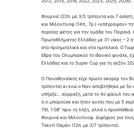
2012, 2015, 2016, 2022, 2023, 2025, 2026).
Φουρνιέ (22π. με 3/3 τρίποντα και 7 ασίστ)
και Μιλουτίνοφ (14π., 7ρ.) «υπέγραψαν» τη
πορείας φέτος για την ομάδα του Πειραιά
Πρωταθλήματος Ελλάδας με 31 νίκες – 2 ή
στα προημιτελικά και στα ημιτελικά. Ο Γι
έδρα του Ολυμπιακού το ιδανικό φινάλε, 
Ελλάδας και το Super Cup για τη σεζόν 20
Ο Παναθηναϊκός είχε πρώτο σκόρερ τον Βασ
τρίποντα) κι ενώ ο Ναν αποβλήθηκε με 5ο 
υπήρξε… σύρραξη, μετά το 4ο φάουλ του 
ό,τι μπορούσε και ήταν αυτός που με 5 σερ
79), 1:08’’ πριν τη λήξη, αλλά η προσπάθε
Φουρνιέ και Μιλουτίνοφ. Διψήφιος για τους 
Τσεντί Οσμάν (12π. με 3/7 τρίποντα).