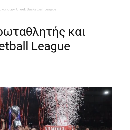
και στην Greek Basketball League
ρωταθλητής και
etball League