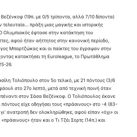
, Βεζένκοφ (19π. με 0/5 τρίποντα, αλλά 7/10 δίποντα)
ν τελευταία… πράξη μιας μαγικής και ιστορικής
. Ο Ολυμπιακός έφτασε στην κατάκτηση του
ττες, αφού ήταν αήττητος στην κανονική περίοδο,
ώργος Μπαρτζώκας και οι παίκτες του έγραψαν στην
έχοντας κατακτήσει τη Euroleague, το Πρωτάθλημα
25-26.
ίλη Τολιόπουλο στον 5ο τελικό, με 21 πόντους (3/6
φάουλ στο 27ο λεπτό, μετά από τεχνική ποινή όταν
απέναντι στον Σάσα Βεζένκοφ. Ο Τολιόπουλος έκανε
ί πόντους είχε οδηγήσει τους «πράσινους» στο -4 (83-
ια γι’ ανατροπή δεν ολοκληρώθηκε, αφού είπαν «όχι» οι
«πράσινους» ήταν και ο Τι Τζέι Σορτς (14π.) και