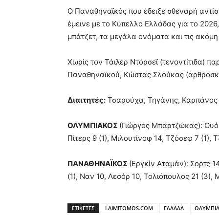
Ο Παναθηναϊκός που έδειξε σθεναρή αντίστ
έμεινε με το Κύπελλο Ελλάδας για το 2026
μπάτζετ, τα μεγάλα ονόματα και τις ακόμ
Xωρίς τον Τάιλερ Ντόρσεϊ (τενοντίτιδα) π
Παναθηναϊκού, Κώστας Σλούκας (αρθροσκ
Διαιτητές:
Τσαρούχα, Τηγάνης, Καρπάνος
ΟΛΥΜΠΙΑΚΟΣ
(Γιώργος Μπαρτζώκας): Ουό
Πίτερς 9 (1), Μιλουτίνοφ 14, Τζόσεφ 7 (1), 
ΠΑΝΑΘΗΝΑΪΚΟΣ
(Εργκίν Αταμάν): Σορτς 14
(1), Ναν 10, Λεσόρ 10, Τολιόπουλος 21 (3), 
ΕΤΙΚΕΤΕΣ
LAIMITOMOS.COM
ΕΛΛΑΔΑ
ΟΛΥΜΠΙ