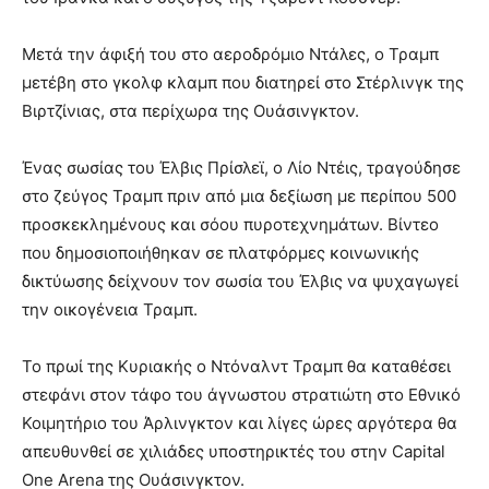
Μετά την άφιξή του στο αεροδρόμιο Ντάλες, ο Τραμπ
μετέβη στο γκολφ κλαμπ που διατηρεί στο Στέρλινγκ της
Βιρτζίνιας, στα περίχωρα της Ουάσινγκτον.
Ένας σωσίας του Έλβις Πρίσλεϊ, ο Λίο Ντέις, τραγούδησε
στο ζεύγος Τραμπ πριν από μια δεξίωση με περίπου 500
προσκεκλημένους και σόου πυροτεχνημάτων. Βίντεο
που δημοσιοποιήθηκαν σε πλατφόρμες κοινωνικής
δικτύωσης δείχνουν τον σωσία του Έλβις να ψυχαγωγεί
την οικογένεια Τραμπ.
Το πρωί της Κυριακής ο Ντόναλντ Τραμπ θα καταθέσει
στεφάνι στον τάφο του άγνωστου στρατιώτη στο Εθνικό
Κοιμητήριο του Άρλινγκτον και λίγες ώρες αργότερα θα
απευθυνθεί σε χιλιάδες υποστηρικτές του στην Capital
One Arena της Ουάσινγκτον.