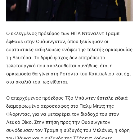
Ο εκλεγμένος πρόεδρος των ΗΠΑ Ντόναλντ Τραμπ
έφθασε στην Ουάσινγκτον, όπου ξεκίνησαν οι
εορταστικές εκδηλώσεις ενόψει της τελετής ορκωμοσίας
τη Δευτέρα. Το δριμύ ψύχος δεν επιτρέπει το
τελετουργικό που ακολουθείται συνήθως, έτσι η
ορκωμοσία θα γίνει στη Ροτόντα του Καπιτωλίου και όχι
στα σκαλιά του, ως είθισται.
Ο απερχόμενος πρόεδρος Τζο Μπάιντεν έστειλε ειδικά
διαμορφωμένο αεροσκάφος στο Παλμ Μπιτς της
Φλόριντας, για να μεταφέρει τον διάδοχό του στον
Λευκό Οίκο. Στην πτήση προς την Ουάσινγκτον
συνόδευσαν τον Τραμπ η σύζυγός του Μελάνια, η κόρη
του Ιβάνκα και ο σύζυγός της Τζάρεντ Κούσνερ.