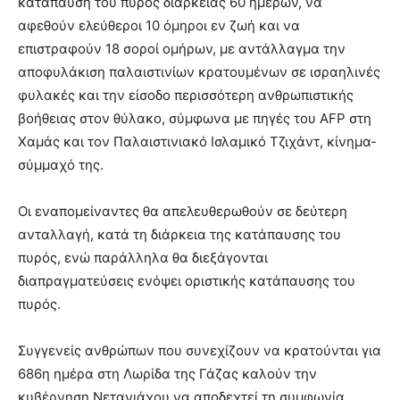
κατάπαυση του πυρός διάρκειας 60 ημερών, να
αφεθούν ελεύθεροι 10 όμηροι εν ζωή και να
επιστραφούν 18 σοροί ομήρων, με αντάλλαγμα την
αποφυλάκιση παλαιστινίων κρατουμένων σε ισραηλινές
φυλακές και την είσοδο περισσότερη ανθρωπιστικής
βοήθειας στον θύλακο, σύμφωνα με πηγές του AFP στη
Χαμάς και τον Παλαιστινιακό Ισλαμικό Τζιχάντ, κίνημα-
σύμμαχό της.
Οι εναπομείναντες θα απελευθερωθούν σε δεύτερη
ανταλλαγή, κατά τη διάρκεια της κατάπαυσης του
πυρός, ενώ παράλληλα θα διεξάγονται
διαπραγματεύσεις ενόψει οριστικής κατάπαυσης του
πυρός.
Συγγενείς ανθρώπων που συνεχίζουν να κρατούνται για
686η ημέρα στη Λωρίδα της Γάζας καλούν την
κυβέρνηση Νετανιάχου να αποδεχτεί τη συμφωνία