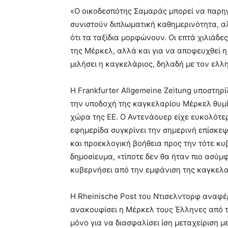
«Ο οικοδεσπότης Σαμαράς μπορεί να παρηγο
συνιστούν διπλωματική καθημερινότητα, α
ότι τα ταξίδια μορφώνουν. Οι επτά χιλιάδε
της Μέρκελ, αλλά και για να αποφευχθεί 
μιλήσει η καγκελάριος, δηλαδή με τον ελλη
Η Frankfurter Allgemeine Zeitung υποστηρ
την υποδοχή της καγκελαρίου Μέρκελ θυμ
χώρα της ΕΕ. Ο Αντενάουερ είχε ευκολότε
εφημερίδα συγκρίνει την σημερινή επίσκεψ
και προεκλογική βοήθεια προς την τότε κ
δημοσίευμα, «τίποτε δεν θα ήταν πιο ασύμ
κυβερνήσει από την εμφάνιση της καγκελα
Η Rheinische Post του Ντισελντορφ αναφέ
ανακουφίσει η Μέρκελ τους Έλληνες από 
μόνο για να διασφαλίσει ίση μεταχείριση με