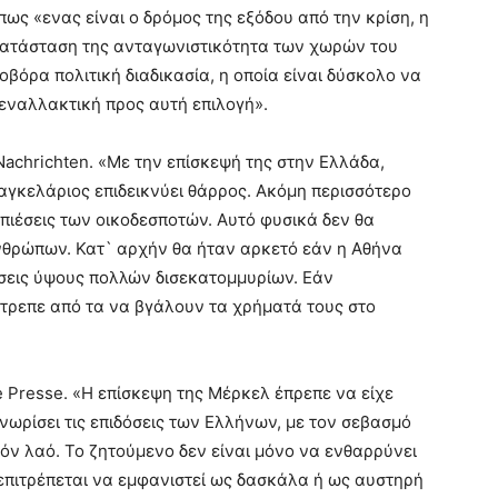
πως «ενας είναι ο δρόμος της εξόδου από την κρίση, η
κατάσταση της ανταγωνιστικότητα των χωρών του
οβόρα πολιτική διαδικασία, η οποία είναι δύσκολο να
 εναλλακτική προς αυτή επιλογή».
Nachrichten. «Με την επίσκεψή της στην Ελλάδα,
αγκελάριος επιδεικνύει θάρρος. Ακόμη περισσότερο
 πιέσεις των οικοδεσποτών. Αυτό φυσικά δεν θα
νθρώπων. Κατ` αρχήν θα ήταν αρκετό εάν η Αθήνα
ήσεις ύψους πολλών δισεκατομμυρίων. Εάν
τρεπε από τα να βγάλουν τα χρήματά τους στο
e Presse. «Η επίσκεψη της Μέρκελ έπρεπε να είχε
νωρίσει τις επιδόσεις των Ελλήνων, με τον σεβασμό
όν λαό. Το ζητούμενο δεν είναι μόνο να ενθαρρύνει
 επιτρέπεται να εμφανιστεί ως δασκάλα ή ως αυστηρή