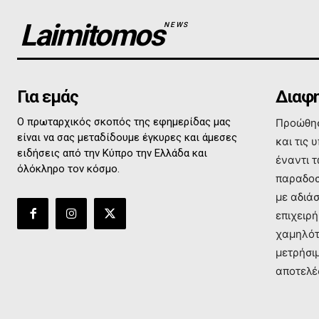
Laimitomos
NEWS
Για εμάς
Διαφη
Ο πρωταρχικός σκοπός της εφημερίδας μας
Προώθησ
είναι να σας μεταδίδουμε έγκυρες και άμεσες
και τις 
ειδήσεις από την Κύπρο την Ελλάδα και
έναντι 
όλόκληρο τον κόσμο.
παραδοσ
με αδιά
επιχειρή
χαμηλότ
μετρήσι
αποτελέ