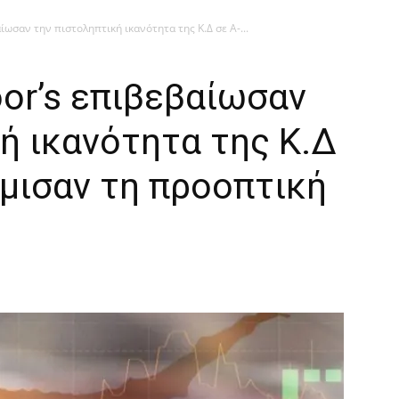
ίωσαν την πιστοληπτική ικανότητα της Κ.Δ σε A-...
oor’s επιβεβαίωσαν
ή ικανότητα της Κ.Δ
θμισαν τη προοπτική