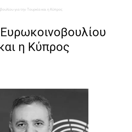
βουλίου για την Τουρκία και η Κύπρος
υ Ευρωκοινοβουλίου
 και η Κύπρος