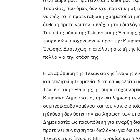
αλληθωρισμός. Προτείνεται ο επίσημος τε
Τουρκίας, που όμως δεν έχει πρακτική αξία
νεκρές και η προενταξιακή χρηματοδότηση έ
έκθεση προτείνει την συνέχιση του διαλό
Τουρκίας μέσω της Τελωνειακής Ένωσης, 
τουρκικών υποχρεώσεων προς την Κυπριακ
Ένωσης. Δυστυχώς, η απόλυτη σιωπή της Κ
πολλά για την στάση της.
Η αναβάθμιση της Τελωνειακής Ένωσης είνα
και επιζητεί η Γερμανία, διότι επωφελείται 
Τελωνειακής Ένωσης, η Τουρκία έχει νομι
Κυπριακή Δημοκρατία, την εκπλήρωση των 
συμπεριλαμβανομένου και του νυν, ο οποίο
η έκθεση δεν θέτει την εκπλήρωση των υπ
Δημοκρατία ως προϋπόθεση για έναρξη δια
προτείνει συνέχιση του διαλόγου για διεύ
Τελωνειακής Ένωσης ΕΕ-Τουρκίας και η Λε