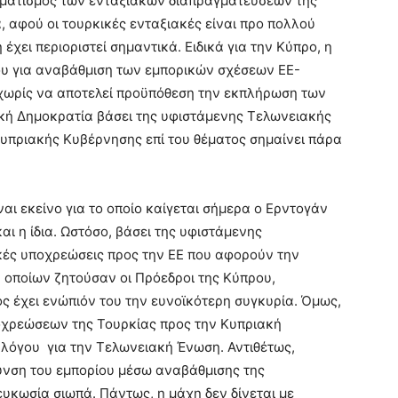
ρματισμός των ενταξιακών διαπραγματεύσεων της
, αφού οι τουρκικές ενταξιακές είναι προ πολλού
χει περιοριστεί σημαντικά. Ειδικά για την Κύπρο, η
γου για αναβάθμιση των εμπορικών σχέσεων ΕΕ-
χωρίς να αποτελεί προϋπόθεση την εκπλήρωση των
ή Δημοκρατία βάσει της υφιστάμενης Τελωνειακής
υπριακής Κυβέρνησης επί του θέματος σημαίνει πάρα
ι εκείνο για το οποίο καίγεται σήμερα ο Ερντογάν
και η ίδια. Ωστόσο, βάσει της υφιστάμενης
κές υποχρεώσεις προς την ΕΕ που αφορούν την
οποίων ζητούσαν οι Πρόεδροι της Κύπρου,
ς έχει ενώπιόν του την ευνοϊκότερη συγκυρία. Όμως,
οχρεώσεων της Τουρκίας προς την Κυπριακή
λόγου για την Τελωνειακή Ένωση. Αντιθέτως,
ρυνση του εμπορίου μέσω αναβάθμισης της
υκωσία σιωπά. Πάντως, η μάχη δεν δίνεται με