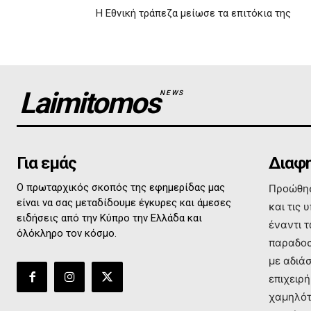
Η Εθνική τράπεζα μείωσε τα επιτόκια της
Laimitomos
NEWS
Για εμάς
Διαφη
Ο πρωταρχικός σκοπός της εφημερίδας μας
Προώθησ
είναι να σας μεταδίδουμε έγκυρες και άμεσες
και τις 
ειδήσεις από την Κύπρο την Ελλάδα και
έναντι 
όλόκληρο τον κόσμο.
παραδοσ
με αδιά
επιχειρή
χαμηλότ