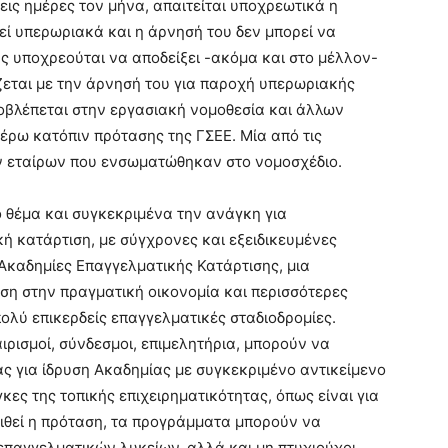
εις ημέρες τον μήνα, απαιτείται υποχρεωτικά η
εί υπερωριακά και η άρνησή του δεν μπορεί να
ς υποχρεούται να αποδείξει -ακόμα και στο μέλλον-
ζεται με την άρνησή του για παροχή υπερωριακής
οβλέπεται στην εργασιακή νομοθεσία και άλλων
ρω κατόπιν πρότασης της ΓΣΕΕ. Μία από τις
ν εταίρων που ενσωματώθηκαν στο νομοσχέδιο.
 θέμα και συγκεκριμένα την ανάγκη για
ή κατάρτιση, με σύγχρονες και εξειδικευμένες
 Ακαδημίες Επαγγελματικής Κατάρτισης, μια
ση στην πραγματική οικονομία και περισσότερες
πολύ επικερδείς επαγγελματικές σταδιοδρομίες.
αιρισμοί, σύνδεσμοι, επιμελητήρια, μπορούν να
ς για ίδρυση Ακαδημίας με συγκεκριμένο αντικείμενο
κες της τοπικής επιχειρηματικότητας, όπως είναι για
ιθεί η πρόταση, τα προγράμματα μπορούν να
παγγελματικών λυκείων, αλλά και μη πτυχιούχοι,