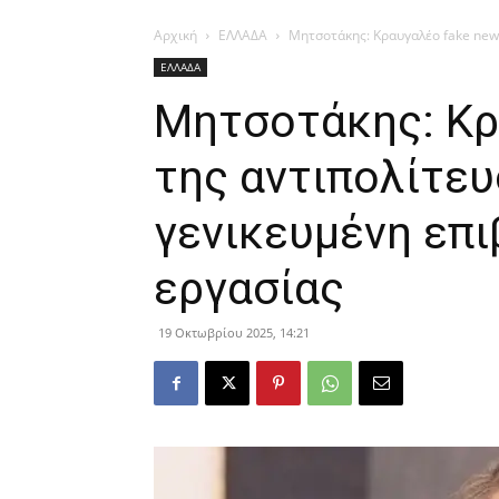
Αρχική
ΕΛΛΑΔΑ
Μητσοτάκης: Κραυγαλέο fake news
ΕΛΛΑΔΑ
Μητσοτάκης: Κρ
της αντιπολίτευ
γενικευμένη επ
εργασίας
19 Οκτωβρίου 2025, 14:21