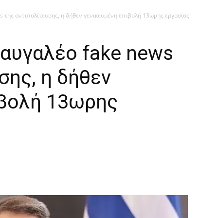
 της αντιπολίτευσης, η δήθεν γενικευμένη επιβολή 13ωρης εργασίας
αυγαλέο fake news
σης, η δήθεν
ιβολή 13ωρης