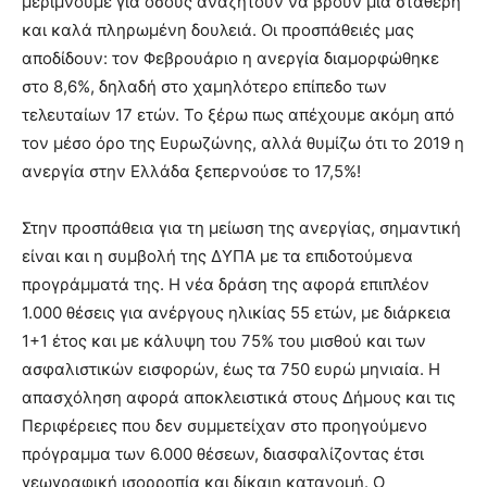
μεριμνούμε για όσους αναζητούν να βρουν μία σταθερή
και καλά πληρωμένη δουλειά. Οι προσπάθειές μας
αποδίδουν: τον Φεβρουάριο η ανεργία διαμορφώθηκε
στο 8,6%, δηλαδή στο χαμηλότερο επίπεδο των
τελευταίων 17 ετών. Το ξέρω πως απέχουμε ακόμη από
τον μέσο όρο της Ευρωζώνης, αλλά θυμίζω ότι το 2019 η
ανεργία στην Ελλάδα ξεπερνούσε το 17,5%!
Στην προσπάθεια για τη μείωση της ανεργίας, σημαντική
είναι και η συμβολή της ΔΥΠΑ με τα επιδοτούμενα
προγράμματά της. Η νέα δράση της αφορά επιπλέον
1.000 θέσεις για ανέργους ηλικίας 55 ετών, με διάρκεια
1+1 έτος και με κάλυψη του 75% του μισθού και των
ασφαλιστικών εισφορών, έως τα 750 ευρώ μηνιαία. Η
απασχόληση αφορά αποκλειστικά στους Δήμους και τις
Περιφέρειες που δεν συμμετείχαν στο προηγούμενο
πρόγραμμα των 6.000 θέσεων, διασφαλίζοντας έτσι
γεωγραφική ισορροπία και δίκαιη κατανομή. Ο