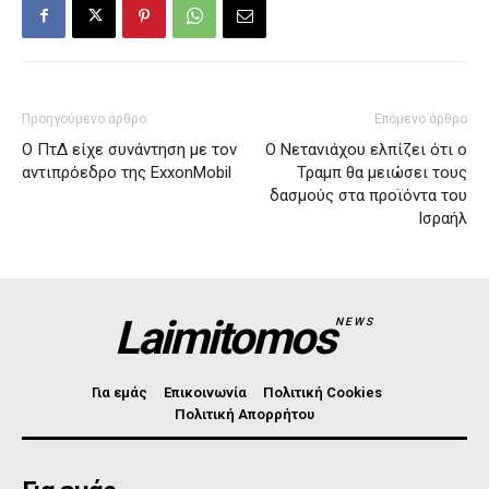
Προηγούμενο άρθρο
Επόμενο άρθρο
Ο ΠτΔ είχε συνάντηση με τον
Ο Νετανιάχου ελπίζει ότι ο
αντιπρόεδρο της ExxonMobil
Τραμπ θα μειώσει τους
δασμούς στα προϊόντα του
Ισραήλ
Laimitomos
NEWS
Για εμάς
Επικοινωνία
Πολιτική Cookies
Πολιτική Απορρήτου