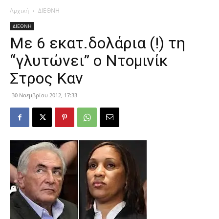
Αρχική
ΔΙΕΘΝΗ
ΔΙΕΘΝΗ
Με 6 εκατ.δολάρια (!) τη
“γλυτώνει” ο Ντομινίκ
Στρος Καν
30 Νοεμβρίου 2012, 17:33