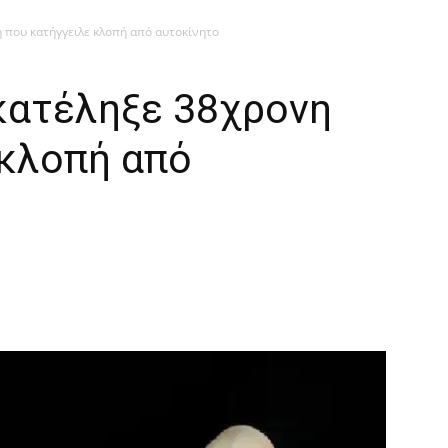
 που κατήγγειλε κλοπή από αυτοκίνητο
κατέληξε 38χρονη
 κλοπή από