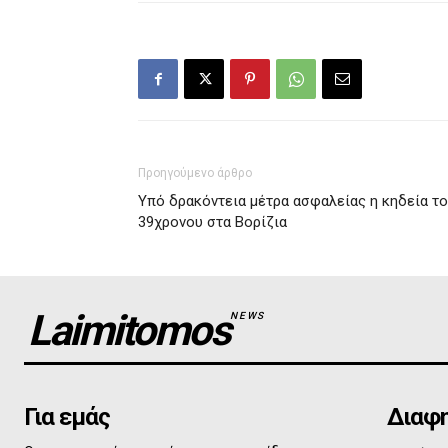
Προηγούμενο άρθρο
Υπό δρακόντεια μέτρα ασφαλείας η κηδεία τ
39χρονου στα Βορίζια
Laimitomos
NEWS
Για εμάς
Διαφη