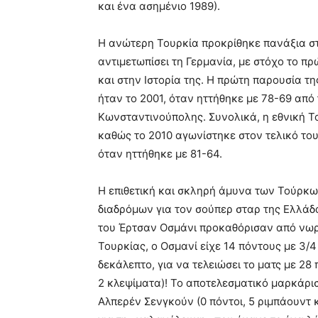
και ένα ασημένιο 1989).
Η ανώτερη Τουρκία προκρίθηκε πανάξια στο
αντιμετωπίσει τη Γερμανία, με στόχο το π
και στην Ιστορία της. Η πρώτη παρουσία 
ήταν το 2001, όταν ηττήθηκε με 78-69 από 
Κωνσταντινούπολης. Συνολικά, η εθνική Το
καθώς το 2010 αγωνίστηκε στον τελικό το
όταν ηττήθηκε με 81-64.
H επιθετική και σκληρή άμυνα των Τούρκω
διαδρόμων για τον σούπερ σταρ της Ελλάδα
του Έρτσαν Οσμάνι προκαθόρισαν από νωρίς
Τουρκίας, ο Οσμανί είχε 14 πόντους με 3/
δεκάλεπτο, για να τελειώσει το ματς με 28 
2 κλεψίματα)! Το αποτελεσματικό μαρκάρ
Αλπερέν Σενγκούν (0 πόντοι, 5 ριμπάουντ 