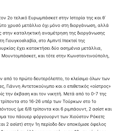
ν 2ο τελικό Ευρωμπάσκετ στην Ιστορία της και θ΄
ρώτο χρυσό μετάλλιο όχι μόνο στη διοργάνωση, αλλά
της στην καταληκτική αναμέτρηση της διοργάνωσης
τη Γιουγκοσλαβία, στο Αμπντί Ιπεκτσί της
υρκίας έχει κατακτήσει δύο ασημένια μετάλλια,
υ Μουντομπάσκετ, και τότε στην Κωνσταντινούπολη,
ν από το πρώτο δευτερόλεπτο, το κλείσιμο όλων των
ς, Γιάννη Αντετοκούνμπο και ο επιθετικός «οίστρος»
 την έκβαση και τον νικητή. Μετά από το 0-7 της
4 τρίποντα στο 16-26 υπέρ των Τούρκων στο 1ο
πόντους (με 6/8 τρίποντα και 6 ριμπάουντ, 2 ασίστ και
ισμα του πάουερ φόργουορντ των Χιούστον Ρόκετς
και 2 ασίστ) στην 1η περίοδο δεν αποκόμισε όφελος