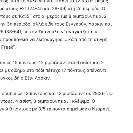
θος μετά το άλλο για να φτάσει τα 12 στο α΄ μέρος
σε στους +21 (24-45 και 28-49) στη 2η περίοδο. Ο
ους σε 16:55΄΄ στο α΄ μέρος (με 8 ριμπάουντ και 2
την 3η περίοδο, αλλά είδε τους Σενγκούν, Λάρκιν και
 (38-64), με τον Σπανούλη ν’ αναγκάζεται ν’
α προσπάθεια να λειτουργήσει… κάτι από τη στιγμή
 Freak”.
ν με 15 πόντους, 12 ριμπάουντ και 6 ασίστ και 2
ε με οίδημα στο πόδι πέτυχε 17 πόντους απέναντι
συγκομιδή ο Σέιν Λάρκιν.
double με 12 πόντους και 12 ριμπάουντ σε 29:36΄΄. Ο
τους, 4 ασίστ, 3 ριμπάουντ και 1 κλέψιμο. Ο
ενώ 9 πόντους με 3/5 τρίποντα σημείωσε ο Ντόρσεϊ.