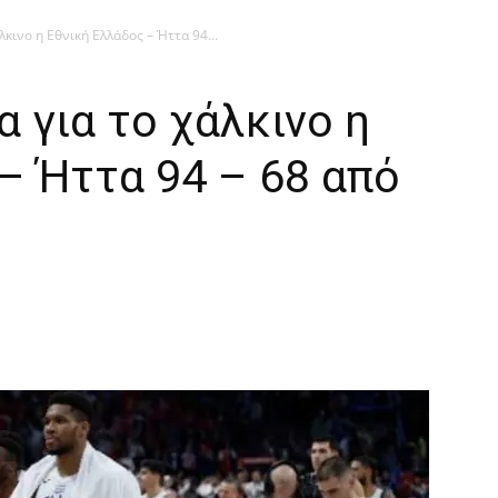
κινο η Εθνική Ελλάδος – Ήττα 94...
α για το χάλκινο η
– Ήττα 94 – 68 από