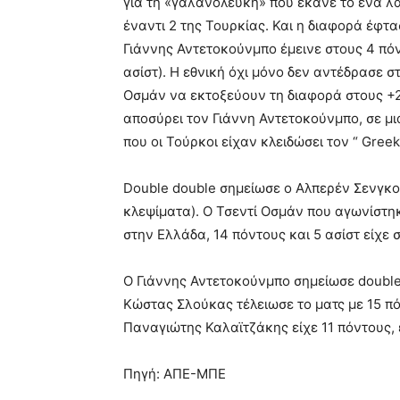
για τη «γαλανόλευκη» που έκανε το ένα λά
έναντι 2 της Τουρκίας. Και η διαφορά έφτα
Γιάννης Αντετοκούνμπο έμεινε στους 4 πόντ
ασίστ). Η εθνική όχι μόνο δεν αντέδρασε σ
Οσμάν να εκτοξεύουν τη διαφορά στους +26
αποσύρει τον Γιάννη Αντετοκούνμπο, σε μι
που οι Τούρκοι είχαν κλειδώσει τον “ Greek
Double double σημείωσε ο Αλπερέν Σενγκού
κλεψίματα). Ο Τσεντί Οσμάν που αγωνίστηκ
στην Ελλάδα, 14 πόντους και 5 ασίστ είχε 
Ο Γιάννης Αντετοκούνμπο σημείωσε double 
Κώστας Σλούκας τέλειωσε το ματς με 15 πόν
Παναγιώτης Καλαϊτζάκης είχε 11 πόντους, 
Πηγή: ΑΠΕ-ΜΠΕ