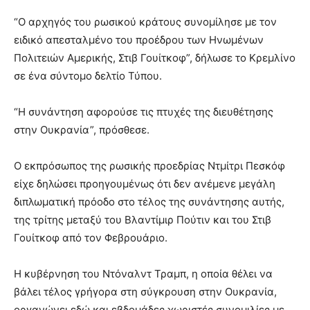
“Ο αρχηγός του ρωσικού κράτους συνομίλησε με τον
ειδικό απεσταλμένο του προέδρου των Ηνωμένων
Πολιτειών Αμερικής, Στιβ Γουίτκοφ”, δήλωσε το Κρεμλίνο
σε ένα σύντομο δελτίο Τύπου.
“Η συνάντηση αφορούσε τις πτυχές της διευθέτησης
στην Ουκρανία”, πρόσθεσε.
Ο εκπρόσωπος της ρωσικής προεδρίας Ντμίτρι Πεσκόφ
είχε δηλώσει προηγουμένως ότι δεν ανέμενε μεγάλη
διπλωματική πρόοδο στο τέλος της συνάντησης αυτής,
της τρίτης μεταξύ του Βλαντίμιρ Πούτιν και του Στιβ
Γουίτκοφ από τον Φεβρουάριο.
Η κυβέρνηση του Ντόναλντ Τραμπ, η οποία θέλει να
βάλει τέλος γρήγορα στη σύγκρουση στην Ουκρανία,
οργανώνει εδώ και εβδομάδες χωριστές συνομιλίες με