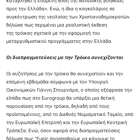
καταβληθεί η επόμενη δόση της δανειακής βοήθειας
προς την Ελλάδα». Ενώ, η ίδια η καγκελάριος σε
συγκέντρωση της νεολαίας των Χριστιανοδημοκρατών
δήλώσε πως περιμένει μια ρεαλιστική έκθεση
της τρόικας σχετικά με την εφαρμογή του
μεταρρυθμιστικού προγράμματος στην Ελλάδα.
Οι διαπραγματεύσεις με την Τρόικα συνεχίζονται
Οι συζητήσεις με την τρόικα θα συνεχιστούν και την
επόμενη εβδομάδα σύμφωνα με τον Υπουργό
Οικονομικών Γιάννη Στουρνάρα, ο οποίος εξέφρασε την
ελπίδα πως στο Eurogroup θα υπάρξει μια θετική
παρουσίαση από την τρόικα, δηλαδή από τους
προϊσταμένους, από το Διεθνές Νομισματικό Ταμείο, από
την Ευρωπαϊκή Επιτροπή και την Ευρωπαϊκή Κεντρική
Τράπεζα. Ενώ, όσον αφορά στις διαπραγματεύσεις
δήλωσε πως “Εμείς προσπαθούμε να κάνουμε το