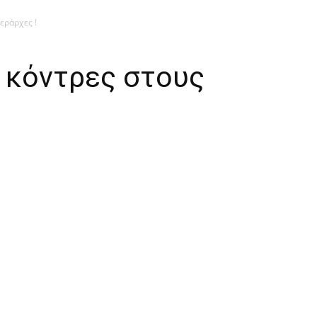
εράρχες !
 κόντρες στους