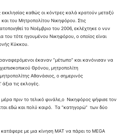
ς εκκλησίας καθώς οι κόντρες καλά κρατούν μεταξύ
 και του Μητροπολίτου Νικηφόρου. Στις
ατοποιηθεί το Νοέμβριο του 2006, εκλέχτηκε ο νυν
α του τότε ηγουμένου Νικηφόρου, ο οποίος είναι
ονής Κύκκου.
 προαναφερόμενοι έκαναν ”μέτωπο” και κανόνισαν να
χιεπισκοπικού Θρόνου, μητροπολίτη
 μητροπολίτης Αθανάσιος, ο σημερινός
 άξια τις εκλογές.
α μέρα πριν το τελικό φινάλε,ο Νικηφόρος ψήφισε τον
εται εδώ και πολύ καιρό. Τα ”κατηγορώ” των δύο
’ κατάφερε με μια κίνηση ΜΑΤ να πάρει το MEGA