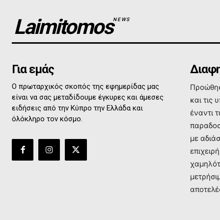
Laimitomos
NEWS
Για εμάς
Διαφη
Ο πρωταρχικός σκοπός της εφημερίδας μας
Προώθησ
είναι να σας μεταδίδουμε έγκυρες και άμεσες
και τις 
ειδήσεις από την Κύπρο την Ελλάδα και
έναντι 
όλόκληρο τον κόσμο.
παραδοσ
με αδιά
επιχειρή
χαμηλότ
μετρήσι
αποτελέ