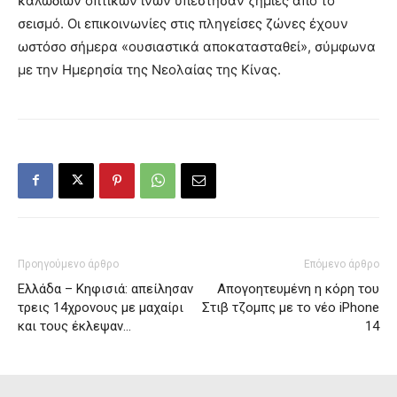
καλωδίων οπτικών ινών υπέστησαν ζημιές από το
σεισμό. Οι επικοινωνίες στις πληγείσες ζώνες έχουν
ωστόσο σήμερα «ουσιαστικά αποκατασταθεί», σύμφωνα
με την Ημερησία της Νεολαίας της Κίνας.
Προηγούμενο άρθρο
Επόμενο άρθρο
Ελλάδα – Κηφισιά: απείλησαν
Απογοητευμένη η κόρη του
τρεις 14χρονους με μαχαίρι
Στιβ τζομπς με το νέο iPhone
και τους έκλεψαν…
14