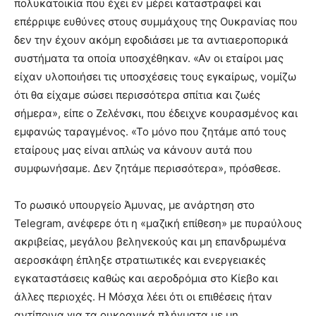
πολυκατοικία που έχει εν μέρει καταστραφεί και
επέρριψε ευθύνες στους συμμάχους της Ουκρανίας που
δεν την έχουν ακόμη εφοδιάσει με τα αντιαεροπορικά
συστήματα τα οποία υποσχέθηκαν. «Αν οι εταίροι μας
είχαν υλοποιήσει τις υποσχέσεις τους εγκαίρως, νομίζω
ότι θα είχαμε σώσει περισσότερα σπίτια και ζωές
σήμερα», είπε ο Ζελένσκι, που έδειχνε κουρασμένος και
εμφανώς ταραγμένος. «Το μόνο που ζητάμε από τους
εταίρους μας είναι απλώς να κάνουν αυτά που
συμφωνήσαμε. Δεν ζητάμε περισσότερα», πρόσθεσε.
Το ρωσικό υπουργείο Άμυνας, με ανάρτηση στο
Telegram, ανέφερε ότι η «μαζική επίθεση» με πυραύλους
ακριβείας, μεγάλου βεληνεκούς και μη επανδρωμένα
αεροσκάφη έπληξε στρατιωτικές και ενεργειακές
εγκαταστάσεις καθώς και αεροδρόμια στο Κίεβο και
άλλες περιοχές. Η Μόσχα λέει ότι οι επιθέσεις ήταν
αντίποινα για τα ουκρανικά πλήγματα με μη