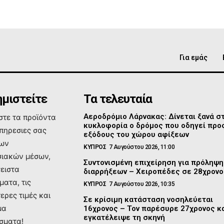
Για εμάς
μιστείτε
Τα τελευταία
Αεροδρόμιο Λάρνακας: Δίνεται ξανά σ
τε τα προϊόντα
κυκλοφορία ο δρόμος που οδηγεί προς
υπηρεσιες σας
εξόδους του χώρου αφίξεων
των
ΚΥΠΡΟΣ
7 Αυγούστου 2026, 11:00
ιακών μέσων,
Συντονισμένη επιχείρηση για πρόληψη
σειστα
διαρρήξεων – Χειροπέδες σε 28χρονο
ματα, τις
ΚΥΠΡΟΣ
7 Αυγούστου 2026, 10:35
ερες τιμές και
Σε κρίσιμη κατάσταση νοσηλεύεται
μα
16χρονος – Τον παρέσυρε 27χρονος κ
εγκατέλειψε τη σκηνή
σματα!