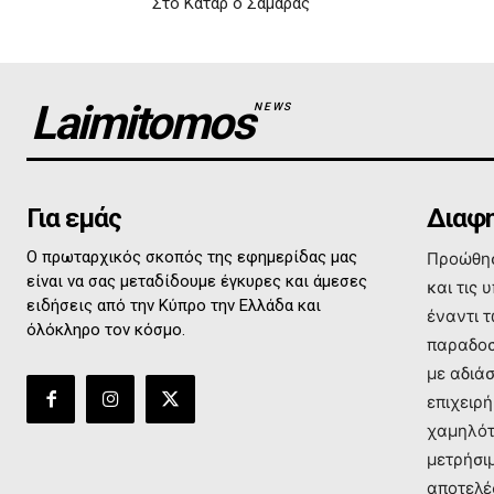
Στο Κατάρ ο Σαμαράς
Laimitomos
NEWS
Για εμάς
Διαφη
Ο πρωταρχικός σκοπός της εφημερίδας μας
Προώθησ
είναι να σας μεταδίδουμε έγκυρες και άμεσες
και τις 
ειδήσεις από την Κύπρο την Ελλάδα και
έναντι 
όλόκληρο τον κόσμο.
παραδοσ
με αδιά
επιχειρή
χαμηλότ
μετρήσι
αποτελέ