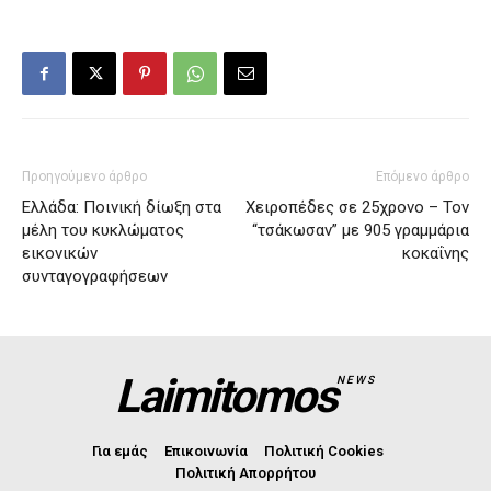
Προηγούμενο άρθρο
Επόμενο άρθρο
Ελλάδα: Ποινική δίωξη στα
Χειροπέδες σε 25χρονο – Τον
μέλη του κυκλώματος
“τσάκωσαν” με 905 γραμμάρια
εικονικών
κοκαΐνης
συνταγογραφήσεων
Laimitomos
NEWS
Για εμάς
Επικοινωνία
Πολιτική Cookies
Πολιτική Απορρήτου