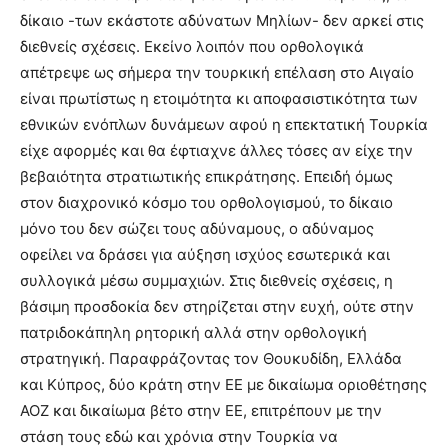
δίκαιο -των εκάστοτε αδύνατων Μηλίων- δεν αρκεί στις
διεθνείς σχέσεις. Εκείνο λοιπόν που ορθολογικά
απέτρεψε ως σήμερα την τουρκική επέλαση στο Αιγαίο
είναι πρωτίστως η ετοιμότητα κι αποφασιστικότητα των
εθνικών ενόπλων δυνάμεων αφού η επεκτατική Τουρκία
είχε αφορμές και θα έφτιαχνε άλλες τόσες αν είχε την
βεβαιότητα στρατιωτικής επικράτησης. Επειδή όμως
στον διαχρονικό κόσμο του ορθολογισμού, το δίκαιο
μόνο του δεν σώζει τους αδύναμους, ο αδύναμος
οφείλει να δράσει για αύξηση ισχύος εσωτερικά και
συλλογικά μέσω συμμαχιών. Στις διεθνείς σχέσεις, η
βάσιμη προσδοκία δεν στηρίζεται στην ευχή, ούτε στην
πατριδοκάπηλη ρητορική αλλά στην ορθολογική
στρατηγική. Παραφράζοντας τον Θουκυδίδη, Ελλάδα
και Κύπρος, δύο κράτη στην ΕΕ με δικαίωμα οριοθέτησης
ΑΟΖ και δικαίωμα βέτο στην ΕΕ, επιτρέπουν με την
στάση τους εδώ και χρόνια στην Τουρκία να