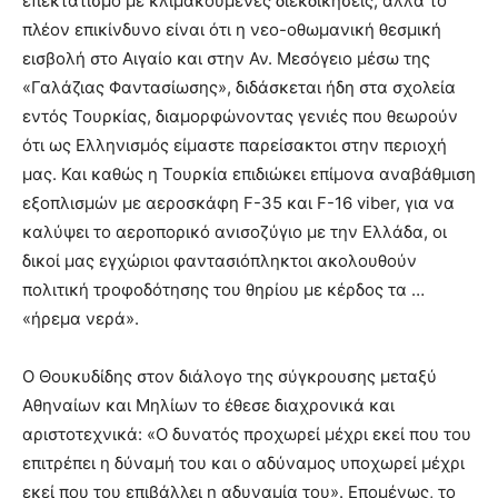
επεκτατισμό με κλιμακούμενες διεκδικήσεις, αλλά το
πλέον επικίνδυνο είναι ότι η νεο-οθωμανική θεσμική
εισβολή στο Αιγαίο και στην Αν. Μεσόγειο μέσω της
«Γαλάζιας Φαντασίωσης», διδάσκεται ήδη στα σχολεία
εντός Τουρκίας, διαμορφώνοντας γενιές που θεωρούν
ότι ως Ελληνισμός είμαστε παρείσακτοι στην περιοχή
μας. Και καθώς η Τουρκία επιδιώκει επίμονα αναβάθμιση
εξοπλισμών με αεροσκάφη F-35 και F-16 viber, για να
καλύψει το αεροπορικό ανισοζύγιο με την Ελλάδα, οι
δικοί μας εγχώριοι φαντασιόπληκτοι ακολουθούν
πολιτική τροφοδότησης του θηρίου με κέρδος τα …
«ήρεμα νερά».
Ο Θουκυδίδης στον διάλογο της σύγκρουσης μεταξύ
Αθηναίων και Μηλίων το έθεσε διαχρονικά και
αριστοτεχνικά: «Ο δυνατός προχωρεί μέχρι εκεί που του
επιτρέπει η δύναμή του και ο αδύναμος υποχωρεί μέχρι
εκεί που του επιβάλλει η αδυναμία του». Επομένως, το