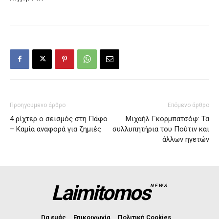
Προηγούμενο άρθρο
Επόμενο άρθρο
4 ρίχτερ ο σεισμός στη Πάφο
Μιχαήλ Γκορμπατσόφ: Τα
– Καμία αναφορά για ζημιές
συλλυπητήρια του Πούτιν και
άλλων ηγετών
Laimitomos
NEWS
Για εμάς
Επικοινωνία
Πολιτική Cookies