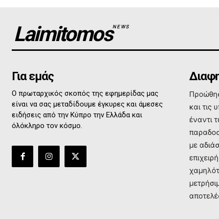
Laimitomos
NEWS
Για εμάς
Διαφη
Ο πρωταρχικός σκοπός της εφημερίδας μας
Προώθησ
είναι να σας μεταδίδουμε έγκυρες και άμεσες
και τις 
ειδήσεις από την Κύπρο την Ελλάδα και
έναντι 
όλόκληρο τον κόσμο.
παραδοσ
με αδιά
επιχειρή
χαμηλότ
μετρήσι
αποτελέ