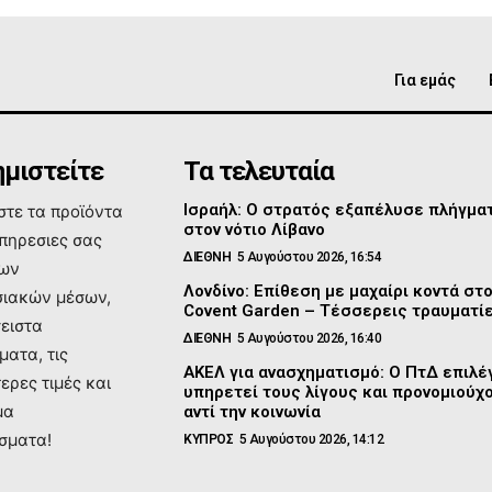
Για εμάς
μιστείτε
Τα τελευταία
Ισραήλ: Ο στρατός εξαπέλυσε πλήγμα
τε τα προϊόντα
στον νότιο Λίβανο
υπηρεσιες σας
ΔΙΕΘΝΗ
5 Αυγούστου 2026, 16:54
των
Λονδίνο: Επίθεση με μαχαίρι κοντά στ
ιακών μέσων,
Covent Garden – Τέσσερεις τραυματί
σειστα
ΔΙΕΘΝΗ
5 Αυγούστου 2026, 16:40
ματα, τις
ΑΚΕΛ για ανασχηματισμό: Ο ΠτΔ επιλέγ
ερες τιμές και
υπηρετεί τους λίγους και προνομιούχ
μα
αντί την κοινωνία
σματα!
ΚΥΠΡΟΣ
5 Αυγούστου 2026, 14:12