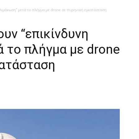
λιμάκωση” μετά το πλήγμα με drone σε πυρηνική εγκατάσταση
υν “επικίνδυνη
 το πλήγμα με drone
κατάσταση