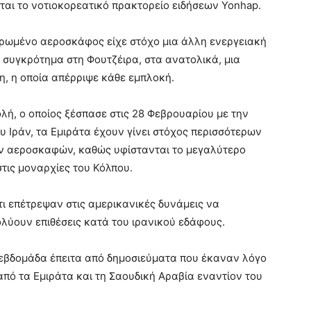
ίται το νοτιοκορεατικό πρακτορείο ειδήσεων Yonhap.
δρωμένο αεροσκάφος είχε στόχο μια άλλη ενεργειακή
 συγκρότημα στη Φουτζέιρα, στα ανατολικά, μια
η, η οποία απέρριψε κάθε εμπλοκή.
λή, ο οποίος ξέσπασε στις 28 Φεβρουαρίου με την
υ Ιράν, τα Εμιράτα έχουν γίνει στόχος περισσότερων
ν αεροσκαφών, καθώς υφίστανται το μεγαλύτερο
τις μοναρχίες του Κόλπου.
τι επέτρεψαν στις αμερικανικές δυνάμεις να
λύουν επιθέσεις κατά του ιρανικού εδάφους.
 εβδομάδα έπειτα από δημοσιεύματα που έκαναν λόγο
πό τα Εμιράτα και τη Σαουδική Αραβία εναντίον του