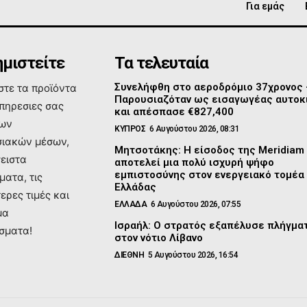
Για εμάς
μιστείτε
Τα τελευταία
Συνελήφθη στο αεροδρόμιο 37χρονος
τε τα προϊόντα
Παρουσιαζόταν ως εισαγωγέας αυτοκ
υπηρεσιες σας
και απέσπασε €827,400
των
ΚΥΠΡΟΣ
6 Αυγούστου 2026, 08:31
ιακών μέσων,
Μητσοτάκης: Η είσοδος της Meridiam
σειστα
αποτελεί μια πολύ ισχυρή ψήφο
εμπιστοσύνης στον ενεργειακό τομέα
ματα, τις
Ελλάδας
ερες τιμές και
ΕΛΛΑΔΑ
6 Αυγούστου 2026, 07:55
μα
Ισραήλ: Ο στρατός εξαπέλυσε πλήγμα
σματα!
στον νότιο Λίβανο
ΔΙΕΘΝΗ
5 Αυγούστου 2026, 16:54