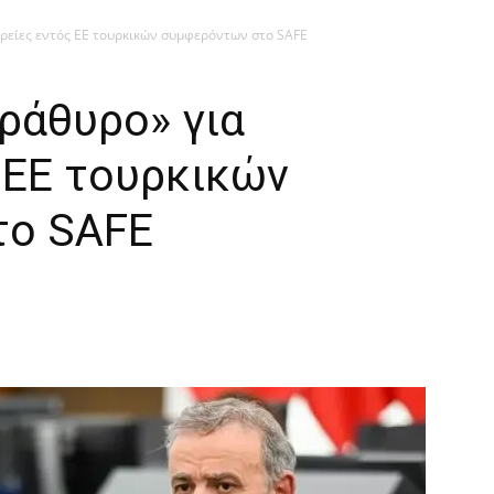
ρείες εντός ΕΕ τουρκικών συμφερόντων στο SAFE
ράθυρο» για
 ΕΕ τουρκικών
το SAFE