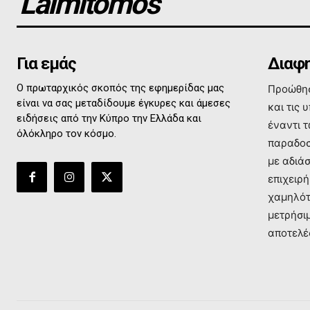
Laimitomos
Για εμάς
Διαφη
Ο πρωταρχικός σκοπός της εφημερίδας μας
Προώθησ
είναι να σας μεταδίδουμε έγκυρες και άμεσες
και τις 
ειδήσεις από την Κύπρο την Ελλάδα και
έναντι 
όλόκληρο τον κόσμο.
παραδοσ
με αδιά
επιχειρή
χαμηλότ
μετρήσι
αποτελέ