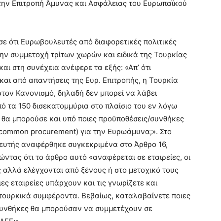
την Επιτροπή Άμυνας και Ασφάλειας του Ευρωπαϊκού
σε ότι Ευρωβουλευτές από διαφορετικές πολιτικές
ην συμμετοχή τρίτων χωρών και ειδικά της Τουρκίας
ι στη συνέχεια ανέφερε τα εξής: «Απ’ ότι
αι από απαντήσεις της Ευρ. Επιτροπής, η Τουρκία
 στον Κανονισμό, δηλαδή δεν μπορεί να λάβει
ό τα 150 δισεκατομμύρια στο πλαίσιο του εν λόγω
: θα μπορούσε και υπό ποιες προϋποθέσεις/συνθήκες
common procurement) για την Ευρωάμυνα;». Στο
ευτής αναφέρθηκε συγκεκριμένα στο Άρθρο 16,
τας ότι το άρθρο αυτό «αναφέρεται σε εταιρείες, οι
 αλλά ελέγχονται από ξένους ή στο μετοχικό τους
ες εταιρείες υπάρχουν και τις γνωρίζετε και
τουρκικά συμφέροντα. Βεβαίως, καταλαβαίνετε ποιες
ς συνθήκες θα μπορούσαν να συμμετέχουν σε