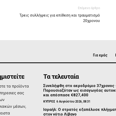
Επόμενο άρθρο
Τρεις συλλήψεις για επίθεση και τραυματισμό
20χρονου
Για εμάς
μιστείτε
Τα τελευταία
Συνελήφθη στο αεροδρόμιο 37χρονος
τε τα προϊόντα
Παρουσιαζόταν ως εισαγωγέας αυτοκ
υπηρεσιες σας
και απέσπασε €827,400
των
ΚΥΠΡΟΣ
6 Αυγούστου 2026, 08:31
ιακών μέσων,
Ισραήλ: Ο στρατός εξαπέλυσε πλήγμα
σειστα
στον νότιο Λίβανο