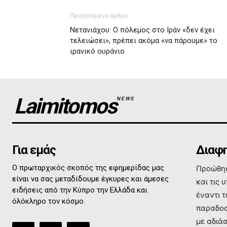
Προηγούμενο άρθρο
Νετανιάχου: Ο πόλεμος στο Ιράν «δεν έχει
τελειώσει», πρέπει ακόμα «να πάρουμε» το
ιρανικό ουράνιο
Laimitomos
NEWS
Για εμάς
Διαφη
Ο πρωταρχικός σκοπός της εφημερίδας μας
Προώθησ
είναι να σας μεταδίδουμε έγκυρες και άμεσες
και τις 
ειδήσεις από την Κύπρο την Ελλάδα και
έναντι 
όλόκληρο τον κόσμο.
παραδοσ
με αδιά