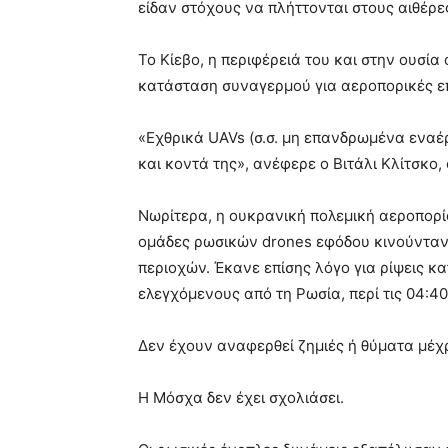
είδαν στόχους να πλήττονται στους αιθέρε
Το Κίεβο, η περιφέρειά του και στην ουσ
κατάσταση συναγερμού για αεροπορικές επ
«Εχθρικά UAVs (σ.σ. μη επανδρωμένα ενα
και κοντά της», ανέφερε ο Βιτάλι Κλίτσκο,
Νωρίτερα, η ουκρανική πολεμική αεροπορ
ομάδες ρωσικών drones εφόδου κινούνταν
περιοχών. Έκανε επίσης λόγο για ρίψεις 
ελεγχόμενους από τη Ρωσία, περί τις 04:40
Δεν έχουν αναφερθεί ζημιές ή θύματα μέχρ
Η Μόσχα δεν έχει σχολιάσει.