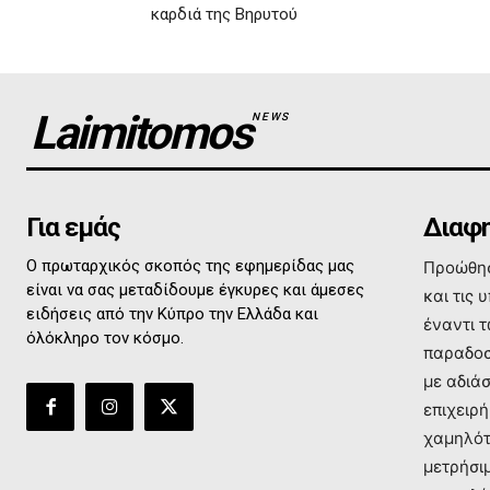
καρδιά της Βηρυτού
Laimitomos
NEWS
Για εμάς
Διαφη
Ο πρωταρχικός σκοπός της εφημερίδας μας
Προώθησ
είναι να σας μεταδίδουμε έγκυρες και άμεσες
και τις 
ειδήσεις από την Κύπρο την Ελλάδα και
έναντι 
όλόκληρο τον κόσμο.
παραδοσ
με αδιά
επιχειρή
χαμηλότ
μετρήσι