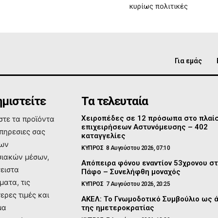
κυρίως πολιτικές
Για εμάς
μιστείτε
Τα τελευταία
Χειροπέδες σε 12 πρόσωπα στο πλαί
τε τα προϊόντα
επιχειρήσεων Αστυνόμευσης – 402
υπηρεσιες σας
καταγγελίες
των
ΚΥΠΡΟΣ
8 Αυγούστου 2026, 07:10
ιακών μέσων,
Απόπειρα φόνου εναντίον 53χρονου σ
σειστα
Πάφο – Συνελήφθη μοναχός
ματα, τις
ΚΥΠΡΟΣ
7 Αυγούστου 2026, 20:25
ερες τιμές και
ΑΚΕΛ: Το Γνωμοδοτικό Συμβούλιο ως 
μα
της ημετεροκρατίας