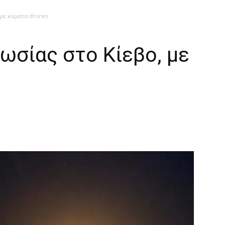
 με κύματα drones
ωσίας στο Κίεβο, με