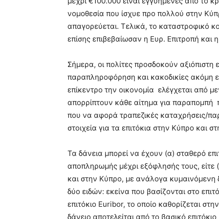
μέχρι €100.000 είναι εγγυημένες από το 
νομοθεσία που ίσχυε προ πολλού στην Κύπ
απαγορεύεται. Τελικά, το καταστροφικό κ
επίσης επιβεβαίωσαν η Ευρ. Επιτροπή και 
Σήμερα, οι πολίτες προσδοκούν αξιόπιστη
παραπληροφόρηση και κακοδικίες ακόμη ε
επίκεντρο την οικονομία ελέγχεται από μ
απορρίπτουν κάθε αίτημα για παραπομπή π
που να αφορά τραπεζικές καταχρήσεις/παρ
στοιχεία για τα επιτόκια στην Κύπρο και 
Τα δάνεια μπορεί να έχουν (α) σταθερό επι
αποπληρωμής μέχρι εξόφλησής τους, είτε (
και στην Κύπρο, με ανάλογα κυμαινόμενη δ
δύο ειδών: εκείνα που βασίζονται στο επιτ
επιτόκιο Euribor, το οποίο καθορίζεται στ
δάνειο αποτελείται από το βασικό επιτόκιο 