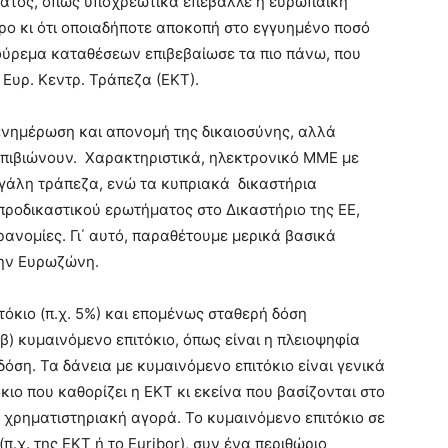
κράτος, όπως υποχρεωτικά επέβαλλε η ευρωπαϊκή
ρο κι ότι οποιαδήποτε αποκοπή στο εγγυημένο ποσό
ούρεμα καταθέσεων επιβεβαίωσε τα πιο πάνω, που
η Ευρ. Κεντρ. Τράπεζα (ΕΚΤ).
 ενημέρωση και απονομή της δικαιοσύνης, αλλά
πιβιώνουν. Χαρακτηριστικά, ηλεκτρονικό ΜΜΕ με
εγάλη τράπεζα, ενώ τα κυπριακά δικαστήρια
ροδικαστικού ερωτήματος στο Δικαστήριο της ΕΕ,
ανομίες. Γι΄ αυτό, παραθέτουμε μερικά βασικά
στην Ευρωζώνη.
τόκιο (π.χ. 5%) και επομένως σταθερή δόση
β) κυμαινόμενο επιτόκιο, όπως είναι η πλειοψηφία
όση. Τα δάνεια με κυμαινόμενο επιτόκιο είναι γενικά
όκιο που καθορίζει η ΕΚΤ κι εκείνα που βασίζονται στο
ην χρηματιστηριακή αγορά. Το κυμαινόμενο επιτόκιο σε
(π.χ. της ΕΚΤ ή το Euribor), συν ένα περιθώριο