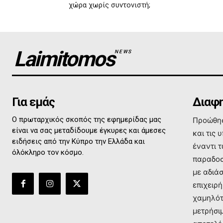
χώρα χωρίς συντονιστή;
Laimitomos
NEWS
Για εμάς
Διαφη
Ο πρωταρχικός σκοπός της εφημερίδας μας
Προώθησ
είναι να σας μεταδίδουμε έγκυρες και άμεσες
και τις 
ειδήσεις από την Κύπρο την Ελλάδα και
έναντι 
όλόκληρο τον κόσμο.
παραδοσ
με αδιά
επιχειρή
χαμηλότ
μετρήσι