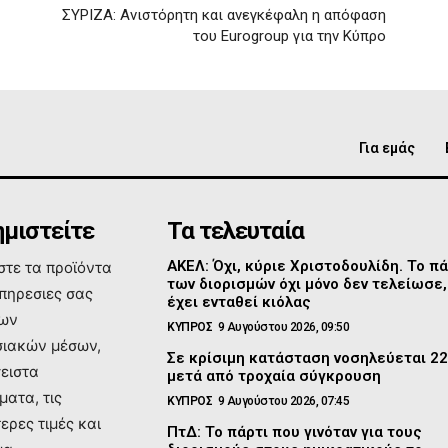
ΣΥΡΙΖΑ: Ανιστόρητη και ανεγκέφαλη η απόφαση
του Eurogroup για την Κύπρο
Για εμάς
μιστείτε
Τα τελευταία
ΑΚΕΛ: Όχι, κύριε Χριστοδουλίδη. Το πά
τε τα προϊόντα
των διορισμών όχι μόνο δεν τελείωσε,
υπηρεσιες σας
έχει ενταθεί κιόλας
των
ΚΥΠΡΟΣ
9 Αυγούστου 2026, 09:50
ιακών μέσων,
Σε κρίσιμη κατάσταση νοσηλεύεται 2
σειστα
μετά από τροχαία σύγκρουση
ματα, τις
ΚΥΠΡΟΣ
9 Αυγούστου 2026, 07:45
ερες τιμές και
ΠτΔ: Το πάρτι που γινόταν για τους