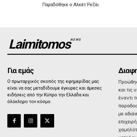
Παραδόθηκε ο Αλκέτ Ρεζάι
Laimitomos
NEWS
Για εμάς
Διαφη
Ο πρωταρχικός σκοπός της εφημερίδας μας
Προώθησ
είναι να σας μεταδίδουμε έγκυρες και άμεσες
και τις 
ειδήσεις από την Κύπρο την Ελλάδα και
έναντι 
όλόκληρο τον κόσμο.
παραδοσ
με αδιά
επιχειρή
χαμηλότ