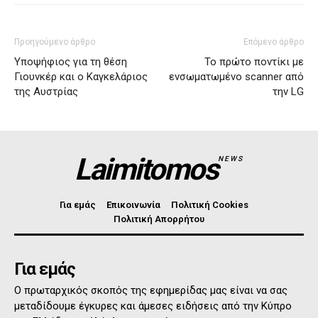
Προηγούμενο άρθρο
Επόμενο άρθρο
Υποψήφιος για τη θέση
Το πρώτο ποντίκι με
Γιουνκέρ και ο Καγκελάριος
ενσωματωμένο scanner από
της Αυστρίας
την LG
Laimitomos
NEWS
Για εμάς
Επικοινωνία
Πολιτική Cookies
Πολιτική Απορρήτου
Για εμάς
Ο πρωταρχικός σκοπός της εφημερίδας μας είναι να σας
μεταδίδουμε έγκυρες και άμεσες ειδήσεις από την Κύπρο