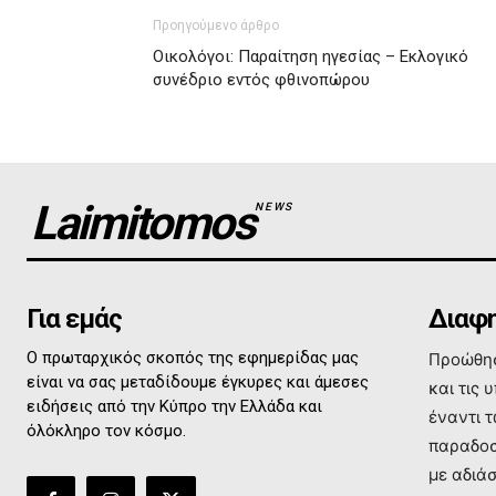
Προηγούμενο άρθρο
Οικολόγοι: Παραίτηση ηγεσίας – Εκλογικό
συνέδριο εντός φθινοπώρου
Laimitomos
NEWS
Για εμάς
Διαφη
Ο πρωταρχικός σκοπός της εφημερίδας μας
Προώθησ
είναι να σας μεταδίδουμε έγκυρες και άμεσες
και τις 
ειδήσεις από την Κύπρο την Ελλάδα και
έναντι 
όλόκληρο τον κόσμο.
παραδοσ
με αδιά