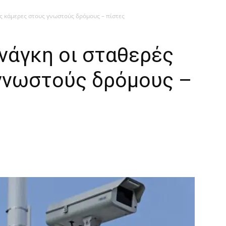
ς κάμερες στους γνωστούς δρόμους – πίστες
νάγκη οι σταθερές
γνωστούς δρόμους –