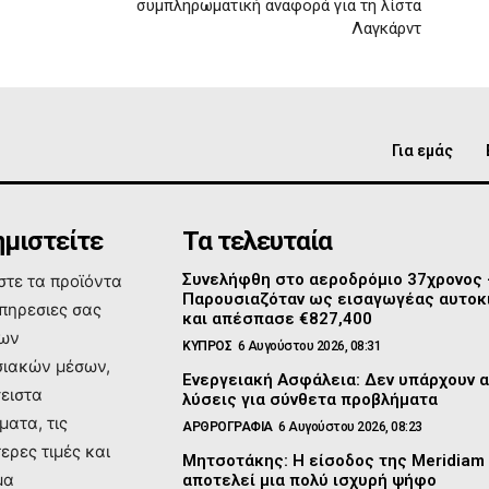
συμπληρωματική αναφορά για τη λίστα
Λαγκάρντ
Για εμάς
μιστείτε
Τα τελευταία
Συνελήφθη στο αεροδρόμιο 37χρονος
τε τα προϊόντα
Παρουσιαζόταν ως εισαγωγέας αυτοκ
υπηρεσιες σας
και απέσπασε €827,400
των
ΚΥΠΡΟΣ
6 Αυγούστου 2026, 08:31
ιακών μέσων,
Ενεργειακή Ασφάλεια: Δεν υπάρχουν 
σειστα
λύσεις για σύνθετα προβλήματα
ματα, τις
ΑΡΘΡΟΓΡΑΦΙΑ
6 Αυγούστου 2026, 08:23
ερες τιμές και
Μητσοτάκης: Η είσοδος της Meridiam
μα
αποτελεί μια πολύ ισχυρή ψήφο