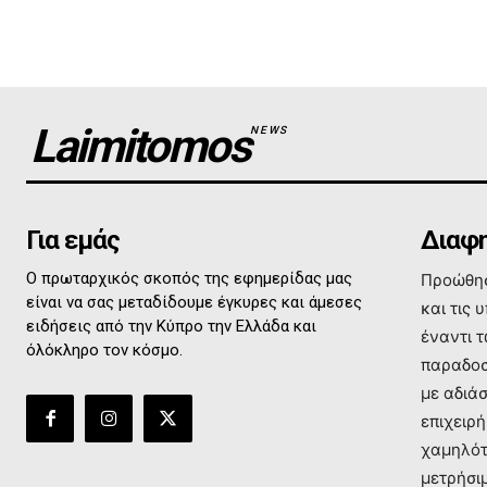
Laimitomos
NEWS
Για εμάς
Διαφη
Ο πρωταρχικός σκοπός της εφημερίδας μας
Προώθησ
είναι να σας μεταδίδουμε έγκυρες και άμεσες
και τις 
ειδήσεις από την Κύπρο την Ελλάδα και
έναντι 
όλόκληρο τον κόσμο.
παραδοσ
με αδιά
επιχειρή
χαμηλότ
μετρήσι