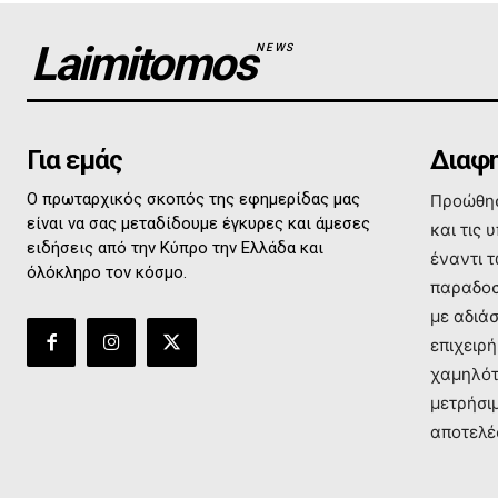
Laimitomos
NEWS
Για εμάς
Διαφη
Ο πρωταρχικός σκοπός της εφημερίδας μας
Προώθησ
είναι να σας μεταδίδουμε έγκυρες και άμεσες
και τις 
ειδήσεις από την Κύπρο την Ελλάδα και
έναντι 
όλόκληρο τον κόσμο.
παραδοσ
με αδιά
επιχειρή
χαμηλότ
μετρήσι
αποτελέ