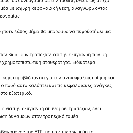
άδος, σε συνεργασία με την τρόικα, έθεσε ως στόχο
τομέα με ισχυρή κεφαλαιακή θέση, αναγνωρίζοντας
ικονομίας.
δήποτε λάθος βήμα θα μπορούσε να πυροδοτήσει μια
 των βιώσιμων τραπεζών και την εξυγίανση των μη
 χρηματοπιστωτική σταθερότητα. Ειδικότερα:
σ. ευρώ προβλέπονται για την ανακεφαλαιοποίηση και
Το ποσό αυτό καλύπτει και τις κεφαλαιακές ανάγκες
στο εξωτερικό.
ιο για την εξυγίανση αδύναμων τραπεζών, ενώ
νωση δυνάμεων στον τραπεζικό τομέα.
αμβανομένης της ΑΤΕ, που αντιπροσωπεύειτο