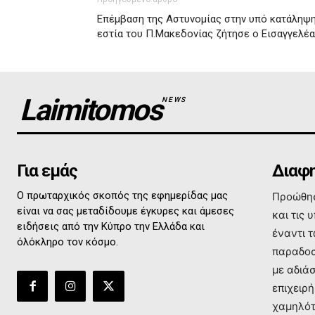
Επέμβαση της Αστυνομίας στην υπό κατάληψ
εστία του Π.Μακεδονίας ζήτησε ο Εισαγγελέ
Laimitomos
NEWS
Για εμάς
Διαφη
Ο πρωταρχικός σκοπός της εφημερίδας μας
Προώθησ
είναι να σας μεταδίδουμε έγκυρες και άμεσες
και τις 
ειδήσεις από την Κύπρο την Ελλάδα και
έναντι 
όλόκληρο τον κόσμο.
παραδοσ
με αδιά
επιχειρή
χαμηλότ