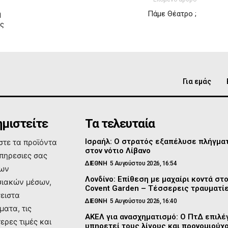
η
Πάμε Θέατρο ;
ας
Για εμάς
μιστείτε
Τα τελευταία
Ισραήλ: Ο στρατός εξαπέλυσε πλήγμα
τε τα προϊόντα
στον νότιο Λίβανο
υπηρεσιες σας
ΔΙΕΘΝΗ
5 Αυγούστου 2026, 16:54
των
Λονδίνο: Επίθεση με μαχαίρι κοντά στ
ιακών μέσων,
Covent Garden – Τέσσερεις τραυματί
σειστα
ΔΙΕΘΝΗ
5 Αυγούστου 2026, 16:40
ματα, τις
ΑΚΕΛ για ανασχηματισμό: Ο ΠτΔ επιλέγ
ερες τιμές και
υπηρετεί τους λίγους και προνομιούχ