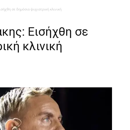
σήχθη σε δημόσια ψυχιατρική κλινική
κης: Εισήχθη σε
ική κλινική