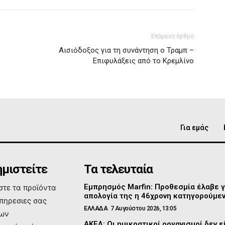
Επόμενο άρθρο
Αισιόδοξος για τη συνάντηση ο Τραμπ –
Επιφυλάξεις από το Κρεμλίνο
Για εμάς
μιστείτε
Τα τελευταία
Εμπρησμός Marfin: Προθεσμία έλαβε γ
τε τα προϊόντα
απολογία της η 46χρονη κατηγορούμε
υπηρεσιες σας
ΕΛΛΑΔΑ
7 Αυγούστου 2026, 13:05
των
ΑΚΕΛ: Οι ημικρατικοί οργανισμοί δεν ε