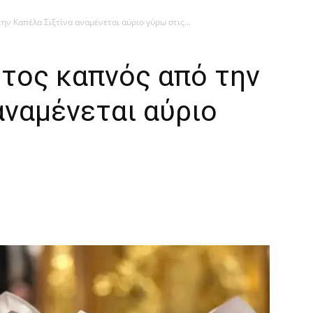
ην Καπέλα Σιξτίνα αναμένεται αύριο γύρω στις...
τος καπνός από την
αναμένεται αύριο