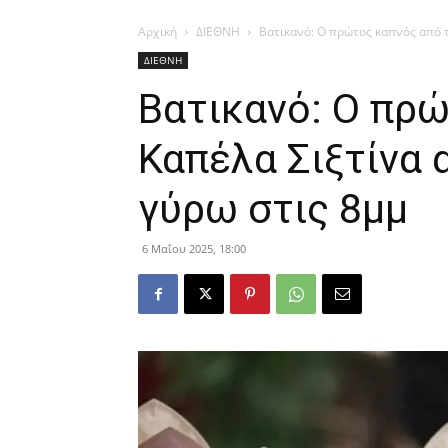
Αρχική
ΔΙΕΘΝΗ
Βατικανό: O πρώτος καπνός από τ
ΔΙΕΘΝΗ
Βατικανό: O πρώ
Καπέλα Σιξτίνα 
γύρω στις 8μμ
6 Μαΐου 2025, 18:00