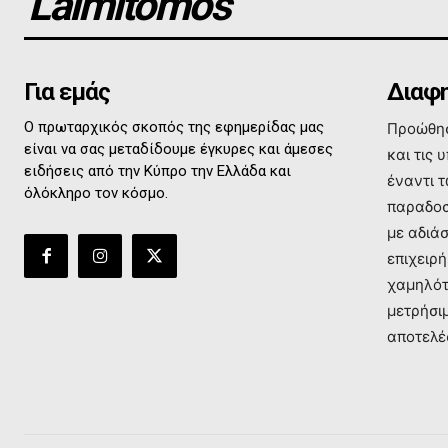
Laimitomos
Για εμάς
Διαφη
Ο πρωταρχικός σκοπός της εφημερίδας μας
Προώθησ
είναι να σας μεταδίδουμε έγκυρες και άμεσες
και τις 
ειδήσεις από την Κύπρο την Ελλάδα και
έναντι 
όλόκληρο τον κόσμο.
παραδοσ
με αδιά
επιχειρή
χαμηλότ
μετρήσι
αποτελέ