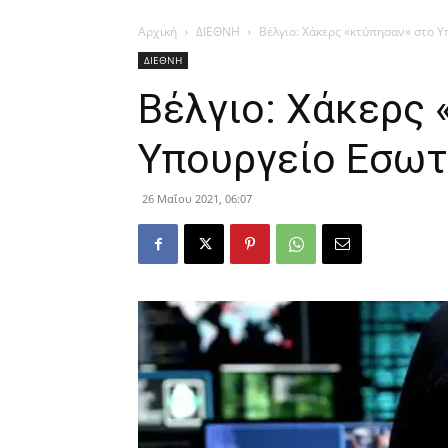
Αρχική
ΔΙΕΘΝΗ
Βέλγιο: Χάκερς «κτύπησαν» στο 
ΔΙΕΘΝΗ
Βέλγιο: Χάκερς 
Υπουργείο Εσω
26 Μαΐου 2021, 06:07