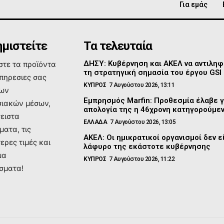
Για εμάς
μιστείτε
Τα τελευταία
ΔΗΣΥ: Κυβέρνηση και ΑΚΕΛ να αντιλη
τε τα προϊόντα
τη στρατηγική σημασία του έργου GSI
υπηρεσιες σας
ΚΥΠΡΟΣ
7 Αυγούστου 2026, 13:11
των
Εμπρησμός Marfin: Προθεσμία έλαβε γ
ιακών μέσων,
απολογία της η 46χρονη κατηγορούμε
σειστα
ΕΛΛΑΔΑ
7 Αυγούστου 2026, 13:05
ματα, τις
ΑΚΕΛ: Οι ημικρατικοί οργανισμοί δεν ε
ερες τιμές και
λάφυρο της εκάστοτε κυβέρνησης
μα
ΚΥΠΡΟΣ
7 Αυγούστου 2026, 11:22
σματα!