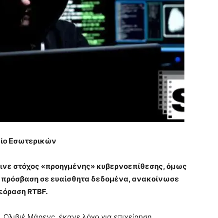
είο Εσωτερικών
γινε στόχος «προηγμένης» κυβερνοεπίθεσης, όμως
 πρόσβαση σε ευαίσθητα δεδομένα, ανακοίνωσε
εόραση RTBF.
, Ολιβιέ Μάρενς, έκανε λόγο για επιχείρηση