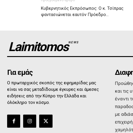
Προηγούμενο άρθρο
Κυβερνητικός Εκπρόσωπος: Ο κ. Τσίπρας
φαντασιώνεται εαυτόν Πρόεδρο…
Laimitomos
NEWS
Για εμάς
Διαφη
Ο πρωταρχικός σκοπός της εφημερίδας μας
Προώθησ
είναι να σας μεταδίδουμε έγκυρες και άμεσες
και τις 
ειδήσεις από την Κύπρο την Ελλάδα και
έναντι 
όλόκληρο τον κόσμο.
παραδοσ
με αδιά
επιχειρή
χαμηλότ