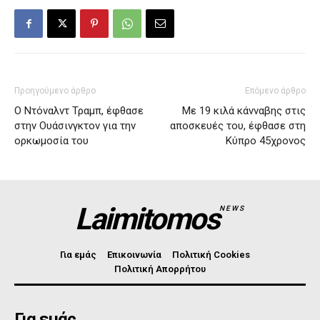
Προηγούμενο άρθρο
Επόμενο άρθρο
Ο Ντόναλντ Τραμπ, έφθασε
Με 19 κιλά κάνναβης στις
στην Ουάσινγκτον για την
αποσκευές του, έφθασε στη
ορκωμοσία του
Κύπρο 45χρονος
Laimitomos
NEWS
Για εμάς
Επικοινωνία
Πολιτική Cookies
Πολιτική Απορρήτου
Για εμάς