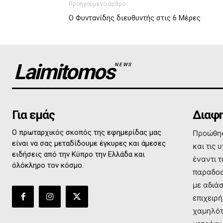
Προηγούμενο άρθρο
Ο Φυντανίδης διευθυντής στις 6 Μέρες
Laimitomos
NEWS
Για εμάς
Διαφη
Ο πρωταρχικός σκοπός της εφημερίδας μας
Προώθησ
είναι να σας μεταδίδουμε έγκυρες και άμεσες
και τις 
ειδήσεις από την Κύπρο την Ελλάδα και
έναντι 
όλόκληρο τον κόσμο.
παραδοσ
με αδιά
επιχειρή
χαμηλότ