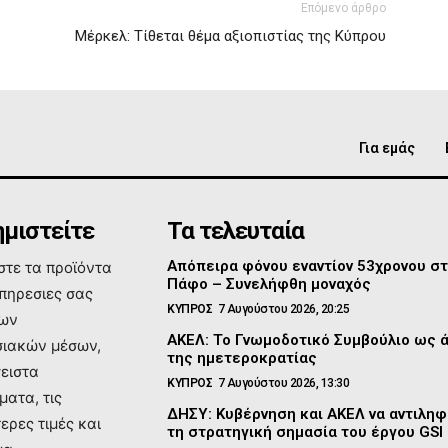
Επόμενο άρθρο
Μέρκελ: Τίθεται θέμα αξιοπιστίας της Κύπρου
Για εμάς
μιστείτε
Τα τελευταία
Απόπειρα φόνου εναντίον 53χρονου σ
τε τα προϊόντα
Πάφο – Συνελήφθη μοναχός
υπηρεσιες σας
ΚΥΠΡΟΣ
7 Αυγούστου 2026, 20:25
των
ΑΚΕΛ: Το Γνωμοδοτικό Συμβούλιο ως 
ιακών μέσων,
της ημετεροκρατίας
σειστα
ΚΥΠΡΟΣ
7 Αυγούστου 2026, 13:30
ματα, τις
ΔΗΣΥ: Κυβέρνηση και ΑΚΕΛ να αντιλη
ερες τιμές και
τη στρατηγική σημασία του έργου GSI