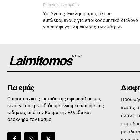
Προηγούμενο άρθρο
Υπ. Υγείας: Έκκληση προς όλους
εμπλεκόμενους για εποικοδομητικό διάλογο
για αποφυγή κλιμάκωσης των μέτρων
Laimitomos
NEWS
Για εμάς
Διαφη
Ο πρωταρχικός σκοπός της εφημερίδας μας
Προώθησ
είναι να σας μεταδίδουμε έγκυρες και άμεσες
και τις 
ειδήσεις από την Κύπρο την Ελλάδα και
έναντι 
όλόκληρο τον κόσμο.
παραδοσ
με αδιά
επιχειρή