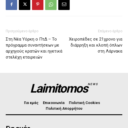
Προηγούμενο άρθρο
Επόμενο άρθρο
Στη Νέα Υόρκη ο ΠτΔ – Το
Χειροπέδες σε 21χρονο για
πρόγραμμα συναντήσεων με
διάρρηξη και κλοπή όπλων
αρχηγούς κρατών και ηγετικά
στη Λάρνακα
στελέχη εταιρειών
Laimitomos
NEWS
Για εμάς
Επικοινωνία
Πολιτική Cookies
Πολιτική Απορρήτου