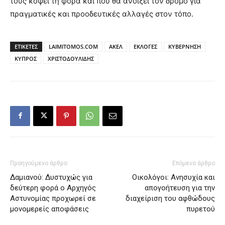
τους κόψει τη φόρα και που θα ανοίξει τον δρόμο για
πραγματικές και προοδευτικές αλλαγές στον τόπο.
ΕΤΙΚΕΤΕΣ
LAIMITOMOS.COM
ΑΚΕΛ
ΕΚΛΟΓΕΣ
ΚΥΒΕΡΝΗΣΗ
ΚΥΠΡΟΣ
ΧΡΙΣΤΟΔΟΥΛΙΔΗΣ
Προηγούμενο άρθρο
Επόμενο άρθρο
Δαμιανού: Δυστυχώς για
Οικολόγοι: Ανησυχία και
δεύτερη φορά ο Αρχηγός
απογοήτευση για την
Αστυνομίας προχωρεί σε
διαχείριση του αφθώδους
μονομερείς αποφάσεις
πυρετού