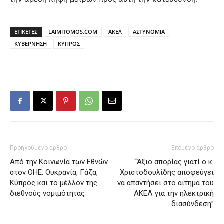
ΕΤΙΚΕΤΕΣ
LAIMITOMOS.COM
ΑΚΕΛ
ΑΣΤΥΝΟΜΙΑ
ΚΥΒΕΡΝΗΣΗ
ΚΥΠΡΟΣ
Προηγούμενο άρθρο
Επόμενο άρθρο
Από την Κοινωνία των Εθνών
“Άξιο απορίας γιατί ο κ.
στον ΟΗΕ: Ουκρανία, Γάζα,
Χριστοδουλίδης αποφεύγει
Κύπρος και το μέλλον της
να απαντήσει στο αίτημα του
διεθνούς νομιμότητας
ΑΚΕΛ για την ηλεκτρική
διασύνδεση”