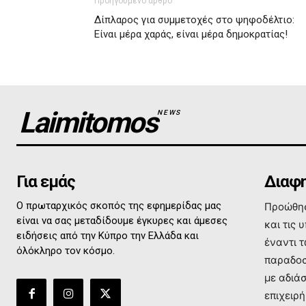
Προηγούμενο άρθρο
Δίπλαρος για συμμετοχές στο ψηφοδέλτιο:
Είναι μέρα χαράς, είναι μέρα δημοκρατίας!
Laimitomos
NEWS
Για εμάς
Διαφη
Ο πρωταρχικός σκοπός της εφημερίδας μας
Προώθησ
είναι να σας μεταδίδουμε έγκυρες και άμεσες
και τις 
ειδήσεις από την Κύπρο την Ελλάδα και
έναντι 
όλόκληρο τον κόσμο.
παραδοσ
με αδιά
επιχειρή