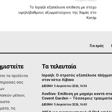
Επόμενο άρθρο
Το Ισραήλ εξαπέλυσε επίθεση με στόχο
υψηλόβαθμους αξιωματούχους της Χαμάς στο
Κατάρ
Για εμάς
μιστείτε
Τα τελευταία
Ισραήλ: Ο στρατός εξαπέλυσε πλήγμα
τε τα προϊόντα
στον νότιο Λίβανο
υπηρεσιες σας
ΔΙΕΘΝΗ
5 Αυγούστου 2026, 16:54
των
Λονδίνο: Επίθεση με μαχαίρι κοντά στ
ιακών μέσων,
Covent Garden – Τέσσερεις τραυματί
σειστα
ΔΙΕΘΝΗ
5 Αυγούστου 2026, 16:40
ματα, τις