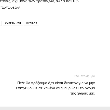
πτείας, όχι μόνο των τραπεζών, αλλά και των
 πιστώσεων.
ΚΥΒΕΡΝΗΣΗ
ΚΥΠΡΟΣ
Επόμενο άρθρο
ΠτΔ: Θα πράξουμε ό,τι είναι δυνατόν για να μην
επιτρέψουμε σε κανένα να αμαυρώσει το όνομα
της χώρας μας