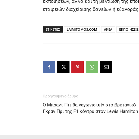
εκποιήσεων, αλλά και τη βελτίωση της επο
εταιρειών διαχείρισης δανείων ή εξαγοράς
ΕΤΙΚΕΤΕΣ
LAIMITOMOS.COM
ΑΚΕΛ
ΕΚΠΟΙΗΣΕΙΣ
Προηγούμενο άρθρο
O Μπραντ Πιτ θα «αγωνιστεί» στο βρετανικό
Γκραν Πρι της F1 κόντρα στον Lewis Hamilton