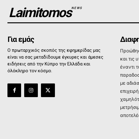
Laimitomos
NEWS
Για εμάς
Διαφη
Ο πρωταρχικός σκοπός της εφημερίδας μας
Προώθησ
είναι να σας μεταδίδουμε έγκυρες και άμεσες
και τις 
ειδήσεις από την Κύπρο την Ελλάδα και
έναντι 
όλόκληρο τον κόσμο.
παραδοσ
με αδιά
επιχειρή
χαμηλότ
μετρήσι
αποτελέ