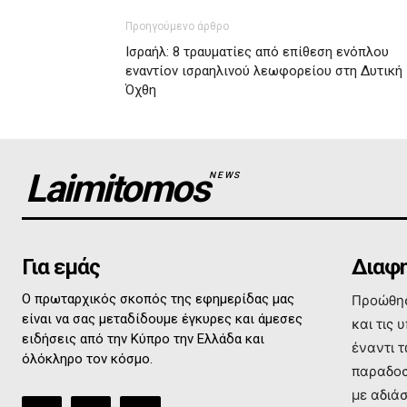
Προηγούμενο άρθρο
Ισραήλ: 8 τραυματίες από επίθεση ενόπλου
εναντίον ισραηλινού λεωφορείου στη Δυτική
Όχθη
Laimitomos
NEWS
Για εμάς
Διαφη
Ο πρωταρχικός σκοπός της εφημερίδας μας
Προώθησ
είναι να σας μεταδίδουμε έγκυρες και άμεσες
και τις 
ειδήσεις από την Κύπρο την Ελλάδα και
έναντι 
όλόκληρο τον κόσμο.
παραδοσ
με αδιά