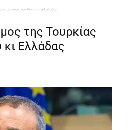
υρκίας εναντίον Κύπρου κι Ελλάδας
μος της Τουρκίας
 κι Ελλάδας