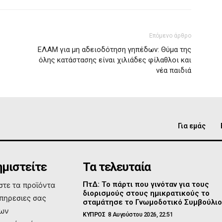
Επόμενο άρθρο
ΕΛΑΜ για μη αδειοδότηση γηπέδων: Θύμα της
όλης κατάστασης είναι χιλιάδες φίλαθλοι και
νέα παιδιά
Για εμάς
μιστείτε
Τα τελευταία
ΠτΔ: Το πάρτι που γινόταν για τους
τε τα προϊόντα
διορισμούς στους ημικρατικούς το
υπηρεσιες σας
σταμάτησε το Γνωμοδοτικό Συμβούλι
των
ΚΥΠΡΟΣ
8 Αυγούστου 2026, 22:51