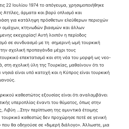
τις 22 Ιουλίου 1974 το απόγευμα, χρησιμοποιήθηκε
ς Αττίλες, άρματα και βαρύ οπλισμό και
δράση για κατάληψη πρόσθετων ελεύθερων περιοχών
ών αμάχων, κτηνωδών βιασμών και άλλων
μενης εκεχειρίας! Αυτή λοιπόν η περίοδος
ισμό σε συνδυασμό με τη σημερινή ωμή τουρκική
 την σχολική προπαγάνδα μέχρι τους
τουρκικό επεκτατισμό και στη νέα του μορφή ως νεο-
 στη σχολική ύλη της Τουρκίας, μαθαίνουν ότι το
ά νησιά είναι υπό κατοχή και η Κύπρος είναι τουρκική
ωμανούς.
ρκικού καθεστώτος εξουσίας είναι ότι αναλαμβάνει
τικής υπεροπλίας έναντι του θύματος, όπως στην
, Λιβύη …Στην περίπτωση της αμυντικά έτοιμης
 τουρκικό καθεστώς δεν προχώρησε ποτέ σε γενική
 που θα οδηγούσε σε «διμερή διάλογο». Άλλωστε, μια