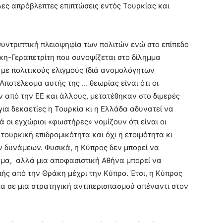
λες απρόβλεπτες επιπτώσεις εντός Τουρκίας και
 συντριπτική πλειοψηφία των πολιτών ενώ στο επίπεδο
κη-Γεραπετρίτη που συνοψίζεται στο δίλημμα
ι με πολιτικούς ελιγμούς (διά ανομολόγητων
ποτέλεσμα αυτής της … θεωρίας είναι ότι οι
 από την ΕΕ και άλλους, μετατέθηκαν στο διμερές
ια δεκαετίες η Τουρκία κι η Ελλάδα αδυνατεί να
ά οι εγχώριοι «φωστήρες» νομίζουν ότι είναι οι
 τουρκική επιδρομικότητα και όχι η ετοιμότητα κι
 δυνάμεων. Φυσικά, η Κύπρος δεν μπορεί να
γμα, αλλά μια αποφασιστική Αθήνα μπορεί να
ής από την Θράκη μέχρι την Κύπρο. Έτσι, η Κύπρος
α σε μια στρατηγική αντιπερισπασμού απέναντι στον