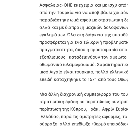
Ασφαλείας-ΟΗΕ εκεχειρία και με ισχύ από 
από την Τουρκία για να αποβιβάσει χιλιάδε
παραβιάστηκε ωμά αφού με στρατιωτική 
αλλά και με διάπραξη μαζικών δολοφονι
εγκλημάτων. Όλα στη διάρκεια της υποτιθέ
προσφέρεται για ένα ειλικρινή προβληματ
πραγματικότητα, όπου η προετοιμασία από
εξοπλισμούς, καταδεικνύουν τον αμείωτο 
οθωμανικό ισλαμοφασισμό. Χαρακτηριστικά,
μισό Αιγαίο είναι τουρκικό, πολλά ελληνικ
επειδή καταχτήθηκε το 1571 από τους Οθ
Μια άλλη διαχρονική συμπεριφορά του του
στρατιωτική δράση σε περιπτώσεις συντριπ
περίπτωση της Κύπρου, Ιράκ, Αφρίν Συρίας
Ελλάδας, παρά τις αμέτρητες αφορμές, το
σύρραξη, αλλά επεδίωξε «θερμό επεισόδιο»